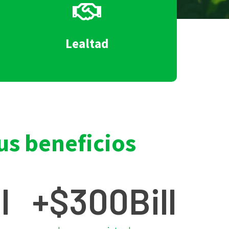
Lealtad
sus beneficios
l
+$
300
Bill