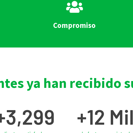
Compromiso
ntes ya han recibido 
+
3,299
+
12
 Mil